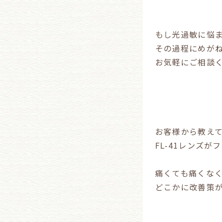
もし光過敏に悩
その過程にめがね
お気軽にご相談
お客様から教え
FL-41レンズ
痛くても痛くな
どこかに改善策