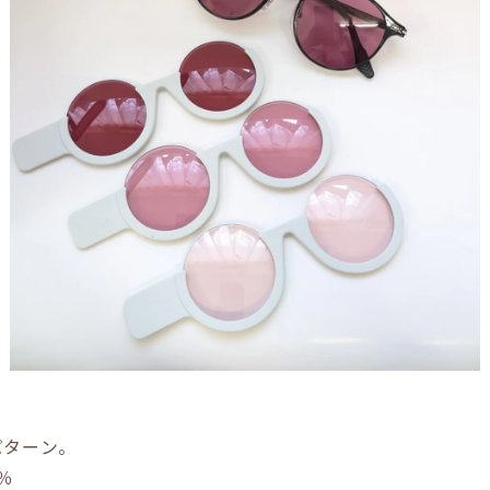
パターン。
％