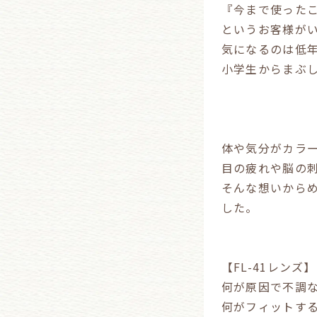
『今まで使った
というお客様が
気になるのは低
小学生からまぶ
体や気分がカラ
目の疲れや脳の
そんな想いからめ
した。
【FL-41レン
何が原因で不調
何がフィットす