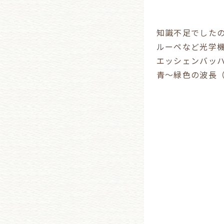
知識不足でした
ルーペなど光学
エッシェンバッ
青～緑色の波長（