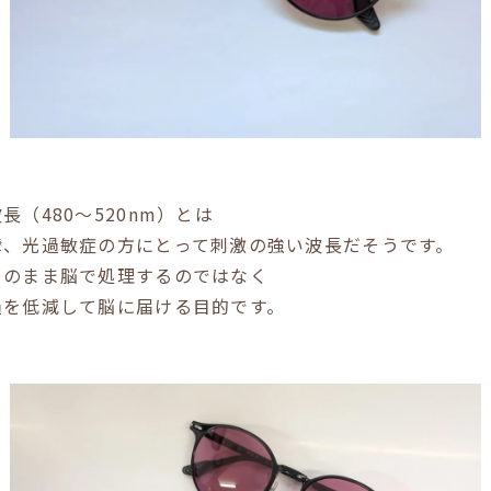
（480〜520nm）とは
攣、光過敏症の方にとって刺激の強い波長だそうです。
そのまま脳で処理するのではなく
過を低減して脳に届ける目的です。