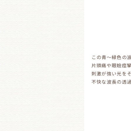
この青～緑色の波長
片頭痛や眼瞼痙
刺激が強い光を
不快な波長の透